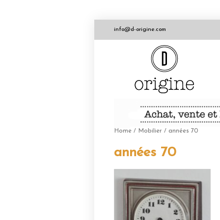
info@d-origine.com
Home
/
Mobilier
/ années 70
années 70