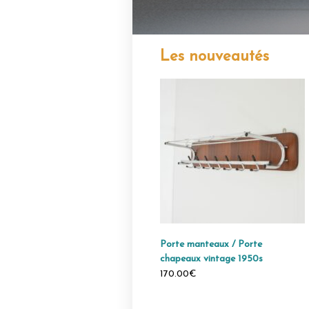
Les nouveautés
Porte manteaux / Porte parapluie
Porte manteaux / Porte
scandinave sur pied 1950 vintage
chapeaux vintage 1950s
340.00€
170.00€