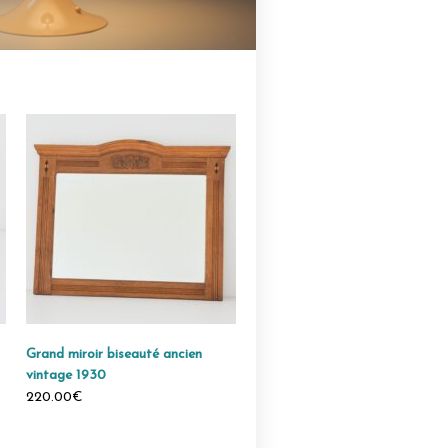
Grand miroir biseauté ancien
Service Boch Rambouillet Belg
vintage 1930
1960 vintage
220.00€
290.00€