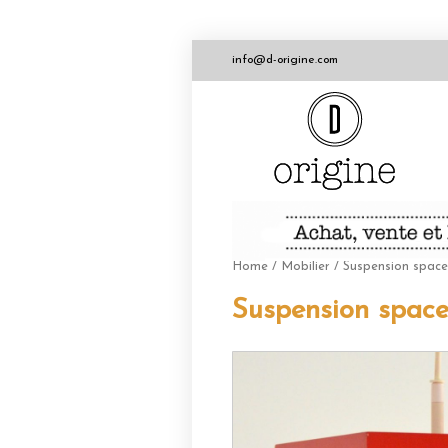
info@d-origine.com
Home
/
Mobilier
/ Suspension space
Suspension space