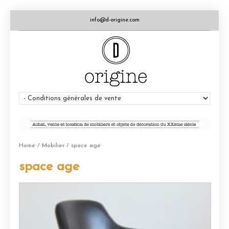
info@d-origine.com
Home
/
Mobilier
/ space age
space age