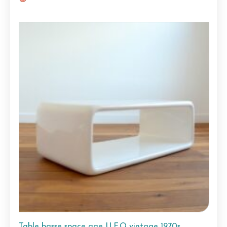
Table basse space age U.F.O vintage 1970s