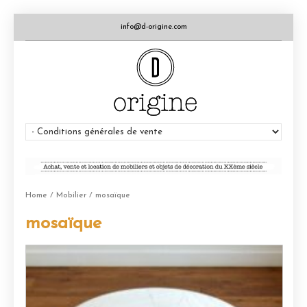
info@d-origine.com
Home
/
Mobilier
/ mosaïque
mosaïque