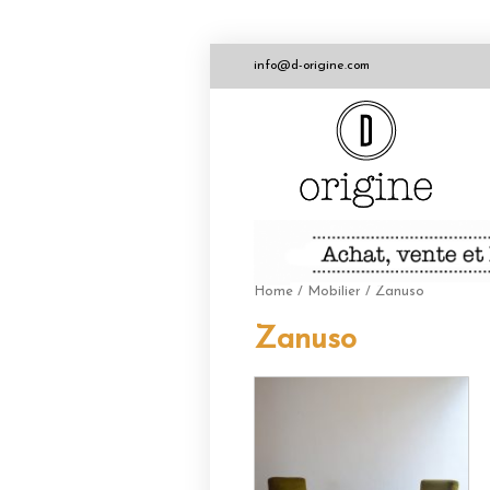
info@d-origine.com
Home
/
Mobilier
/ Zanuso
Zanuso