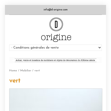
info@d-origine.com
Home
/
Mobilier
/ vert
vert