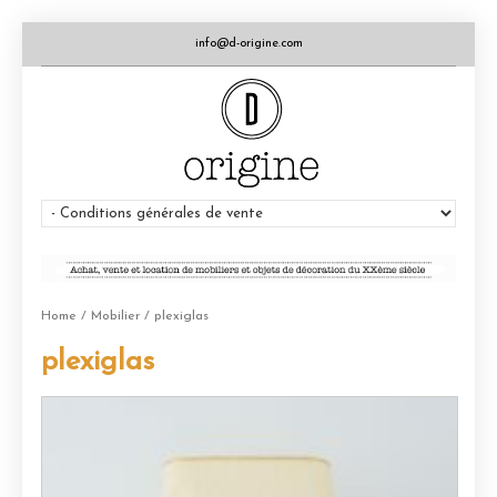
info@d-origine.com
Home
/
Mobilier
/ plexiglas
plexiglas