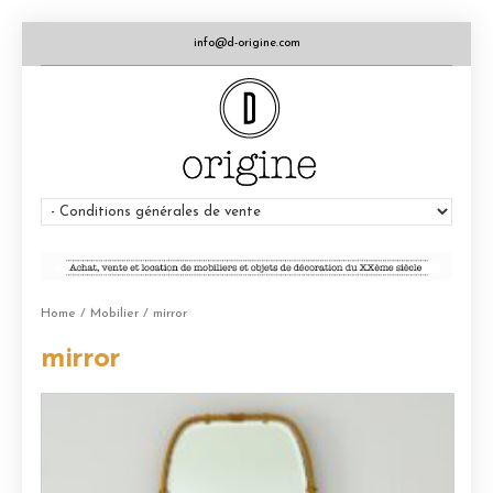
info@d-origine.com
Home
/
Mobilier
/ mirror
mirror