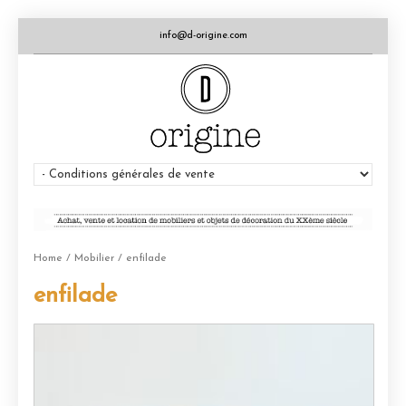
info@d-origine.com
Home
/
Mobilier
/ enfilade
enfilade