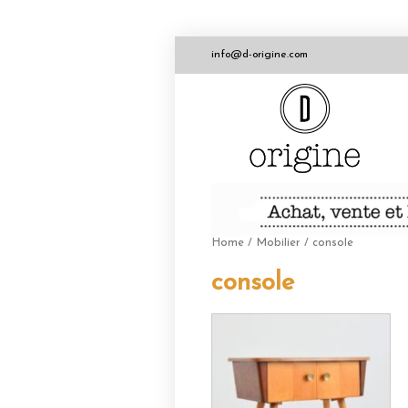
info@d-origine.com
Home
/
Mobilier
/ console
console