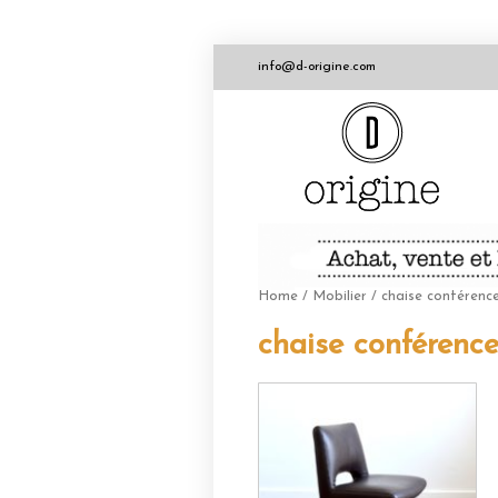
info@d-origine.com
Home
/
Mobilier
/ chaise conférenc
chaise conférenc