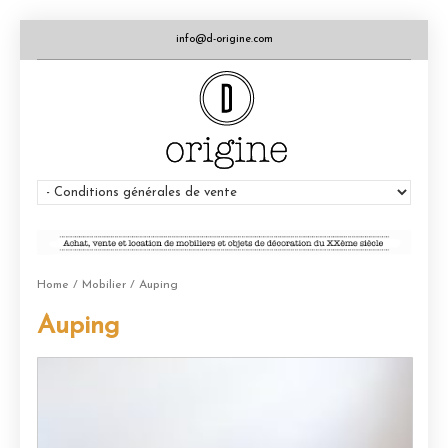
info@d-origine.com
Home
/
Mobilier
/ Auping
Auping