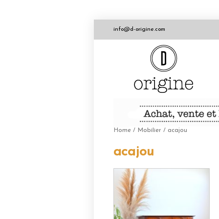
info@d-origine.com
Home
/
Mobilier
/ acajou
acajou