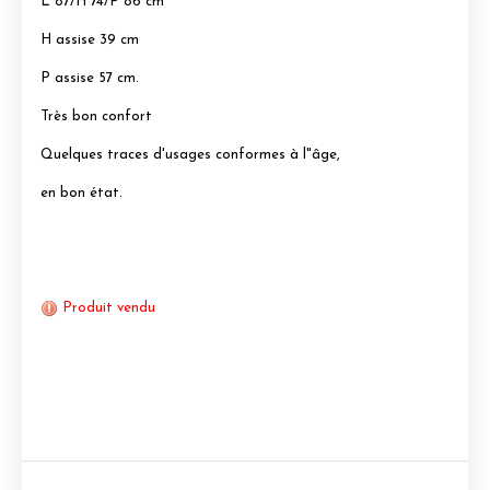
L 87/H 74/P 86 cm
H assise 39 cm
P assise 57 cm.
Très bon confort
Quelques traces d'usages conformes à l"âge,
en bon état.
Produit vendu