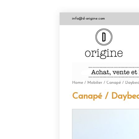
info@d-origine.com
Home
/
Mobilier
/ Canapé / Daybed
Canapé / Daybed