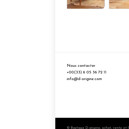
Nous contacter
+00(33) 6 05 36 72 11
info@d-origine.com
© Boutique D-origine, achat, vente et l