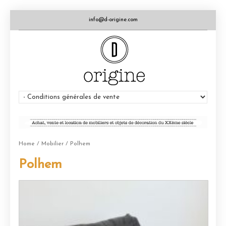
info@d-origine.com
Home
/
Mobilier
/ Polhem
Polhem