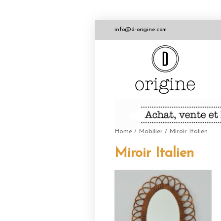
info@d-origine.com
Home
/
Mobilier
/ Miroir Italien
Miroir Italien