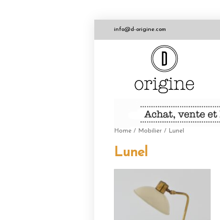
info@d-origine.com
Home
/
Mobilier
/ Lunel
Lunel