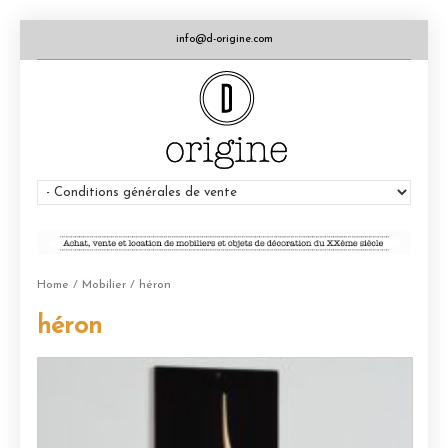
info@d-origine.com
Home
/
Mobilier
/ héron
héron