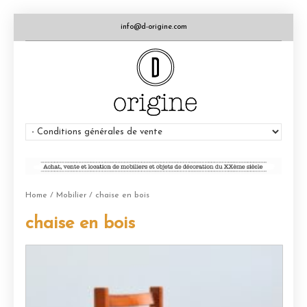
info@d-origine.com
Home
/
Mobilier
/ chaise en bois
chaise en bois